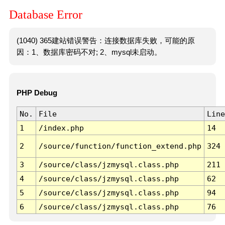
Database Error
(1040) 365建站错误警告：连接数据库失败，可能的原
因：1、数据库密码不对; 2、mysql未启动。
PHP Debug
No.
File
Line
1
/index.php
14
2
/source/function/function_extend.php
324
3
/source/class/jzmysql.class.php
211
4
/source/class/jzmysql.class.php
62
5
/source/class/jzmysql.class.php
94
6
/source/class/jzmysql.class.php
76