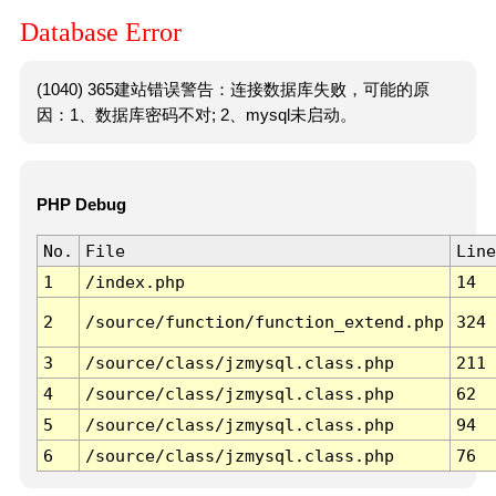
Database Error
(1040) 365建站错误警告：连接数据库失败，可能的原
因：1、数据库密码不对; 2、mysql未启动。
PHP Debug
No.
File
Line
1
/index.php
14
2
/source/function/function_extend.php
324
3
/source/class/jzmysql.class.php
211
4
/source/class/jzmysql.class.php
62
5
/source/class/jzmysql.class.php
94
6
/source/class/jzmysql.class.php
76